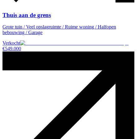
Thuis aan de grens
Grote tuin / Veel opslagruimte / Ruime woning / Halfopen
bebouwing / Garage
Verkocht
€
549.000