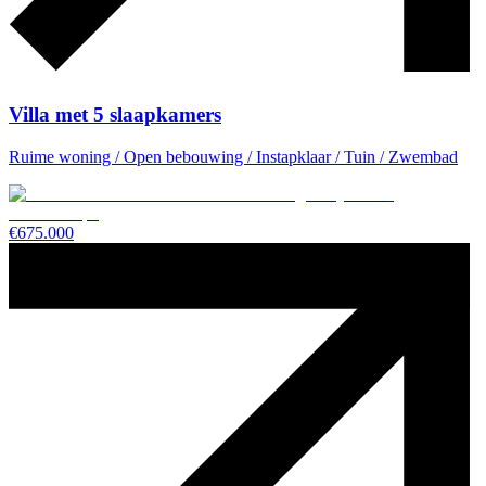
Villa met 5 slaapkamers
Ruime woning / Open bebouwing / Instapklaar / Tuin / Zwembad
€
675.000