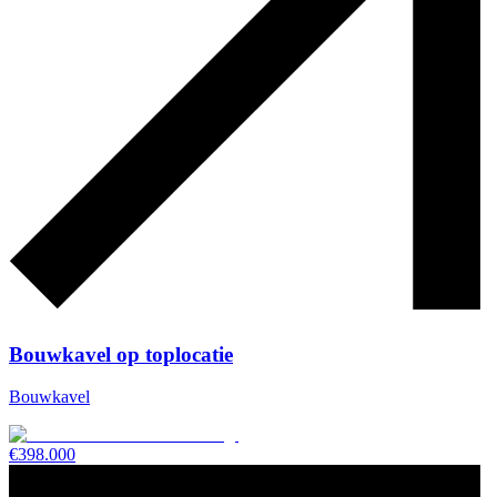
Bouwkavel op toplocatie
Bouwkavel
€
398.000