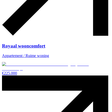
Royaal wooncomfort
Appartement / Ruime woning
€
225.000