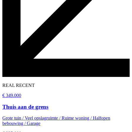
REAL
RECENT
€
349.000
Thuis aan de grens
Grote tuin / Veel opslagruimte / Ruime woning / Halfopen
bebouwing / Garage