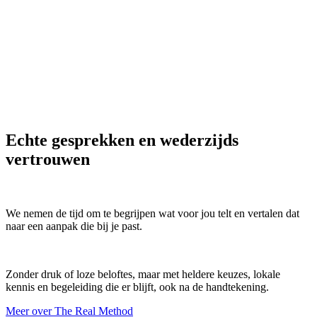
THE
REAL
IN ESTATE
0
3
Ondersteuning tot het rond is
Echte gesprekken en wederzijds
vertrouwen
We nemen de tijd om te begrijpen wat voor jou telt en vertalen dat
naar een aanpak die bij je past.
Zonder druk of loze beloftes, maar met heldere keuzes, lokale
kennis en begeleiding die er blijft, ook na de handtekening.
Meer over The Real Method